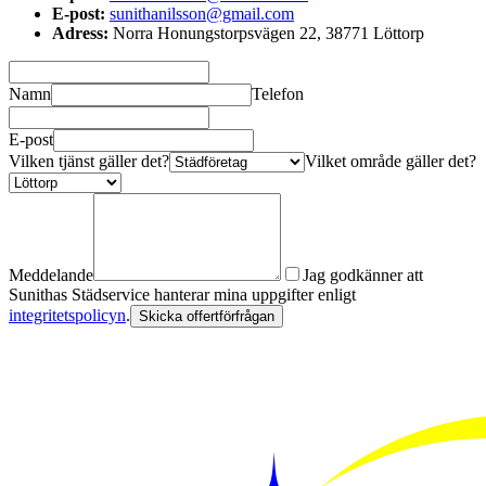
E-post:
sunithanilsson@gmail.com
Adress:
Norra Honungstorpsvägen 22, 38771 Löttorp
Namn
Telefon
E-post
Vilken tjänst gäller det?
Vilket område gäller det?
Meddelande
Jag godkänner att
Sunithas Städservice hanterar mina uppgifter enligt
integritetspolicyn
.
Skicka offertförfrågan