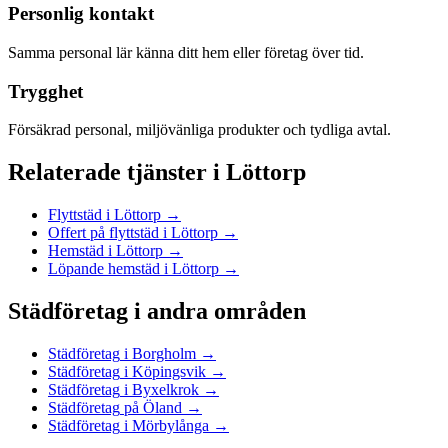
Personlig kontakt
Samma personal lär känna ditt hem eller företag över tid.
Trygghet
Försäkrad personal, miljövänliga produkter och tydliga avtal.
Relaterade tjänster
i
Löttorp
Flyttstäd
i
Löttorp
→
Offert på flyttstäd
i
Löttorp
→
Hemstäd
i
Löttorp
→
Löpande hemstäd
i
Löttorp
→
Städföretag
i andra områden
Städföretag
i
Borgholm
→
Städföretag
i
Köpingsvik
→
Städföretag
i
Byxelkrok
→
Städföretag
på
Öland
→
Städföretag
i
Mörbylånga
→