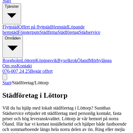
Start
Tjänster
Flyttstäd
Offert på flyttstäd
Hemstäd
Löpande
hemstäd
Fönsterputs
Städfirma
Städföretag
Städservice
Områden
Borgholm
Löttorp
Köpingsvik
Byxelkrok
Öland
Mörbylånga
Om oss
Kontakt
076-007 24 25
Begär offert
Start
/
Städföretag
/
Löttorp
Städföretag i Löttorp
Vill du ha hjälp med lokalt städföretag i Löttorp? Sunithas
Städservice erbjuder ett städföretag med personlig kontakt, fasta
priser och hög leveranskvalitet. Löttorp är vår hemort på norra
Öland. Här har vi kortast inställelsetid och hjälper både fastboende
och sommarboende längs hela norra delen av ön. Ring eller mejla