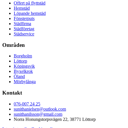
Offert på flyttstäd
Hemstäd
Löpande hemstäd
Fönsterputs
Städfirma
Städföretag
Städservice
Områden
Borgholm
Löttorp
Köpingsvik
Byxelkrok
Öland
Mörbylånga
Kontakt
076-007 24 25
sunithanielsen@outlook.com
sunithanilsson@gmail.com
Norra Honungstorpsvägen 22, 38771 Löttorp