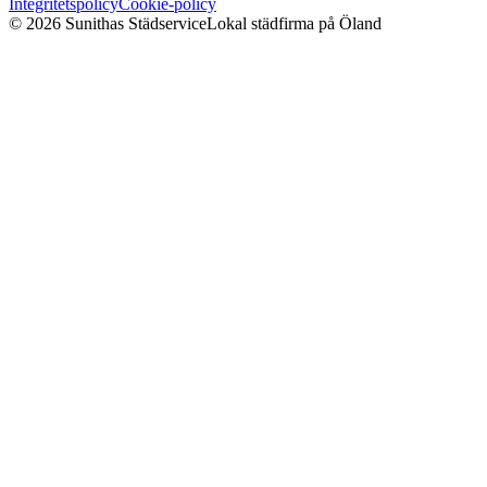
Integritetspolicy
Cookie-policy
©
2026
Sunithas Städservice
Lokal städfirma på Öland