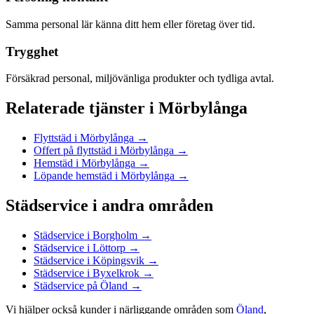
Samma personal lär känna ditt hem eller företag över tid.
Trygghet
Försäkrad personal, miljövänliga produkter och tydliga avtal.
Relaterade tjänster
i
Mörbylånga
Flyttstäd
i
Mörbylånga
→
Offert på flyttstäd
i
Mörbylånga
→
Hemstäd
i
Mörbylånga
→
Löpande hemstäd
i
Mörbylånga
→
Städservice
i andra områden
Städservice
i
Borgholm
→
Städservice
i
Löttorp
→
Städservice
i
Köpingsvik
→
Städservice
i
Byxelkrok
→
Städservice
på
Öland
→
Vi hjälper också kunder i närliggande områden som
Öland
,