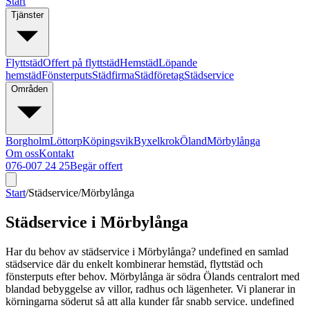
Start
Tjänster
Flyttstäd
Offert på flyttstäd
Hemstäd
Löpande
hemstäd
Fönsterputs
Städfirma
Städföretag
Städservice
Områden
Borgholm
Löttorp
Köpingsvik
Byxelkrok
Öland
Mörbylånga
Om oss
Kontakt
076-007 24 25
Begär offert
Start
/
Städservice
/
Mörbylånga
Städservice i Mörbylånga
Har du behov av städservice i Mörbylånga? undefined en samlad
städservice där du enkelt kombinerar hemstäd, flyttstäd och
fönsterputs efter behov. Mörbylånga är södra Ölands centralort med
blandad bebyggelse av villor, radhus och lägenheter. Vi planerar in
körningarna söderut så att alla kunder får snabb service. undefined