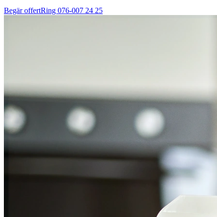
Begär offert
Ring
076-007 24 25