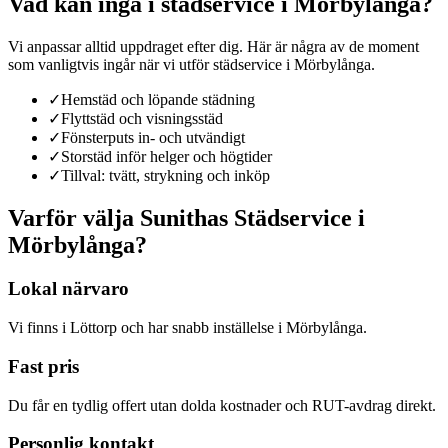
Vad kan ingå i
städservice
i
Mörbylånga
?
Vi anpassar alltid uppdraget efter dig. Här är några av de moment
som vanligtvis ingår när vi utför
städservice
i
Mörbylånga
.
✓
Hemstäd och löpande städning
✓
Flyttstäd och visningsstäd
✓
Fönsterputs in- och utvändigt
✓
Storstäd inför helger och högtider
✓
Tillval: tvätt, strykning och inköp
Varför välja Sunithas Städservice
i
Mörbylånga
?
Lokal närvaro
Vi finns i Löttorp och har snabb inställelse i Mörbylånga.
Fast pris
Du får en tydlig offert utan dolda kostnader och RUT-avdrag direkt.
Personlig kontakt