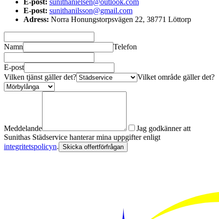
E-post:
sunithanielsen@outlook.com
E-post:
sunithanilsson@gmail.com
Adress:
Norra Honungstorpsvägen 22, 38771 Löttorp
Namn
Telefon
E-post
Vilken tjänst gäller det?
Vilket område gäller det?
Meddelande
Jag godkänner att
Sunithas Städservice hanterar mina uppgifter enligt
integritetspolicyn
.
Skicka offertförfrågan