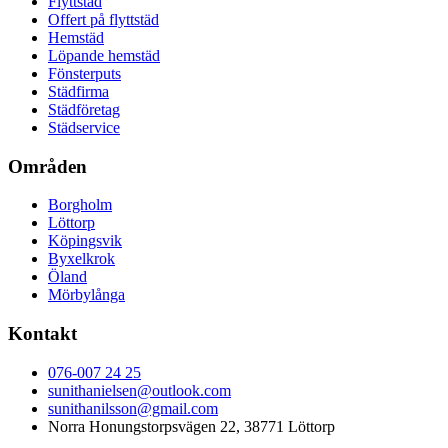
Flyttstäd
Offert på flyttstäd
Hemstäd
Löpande hemstäd
Fönsterputs
Städfirma
Städföretag
Städservice
Områden
Borgholm
Löttorp
Köpingsvik
Byxelkrok
Öland
Mörbylånga
Kontakt
076-007 24 25
sunithanielsen@outlook.com
sunithanilsson@gmail.com
Norra Honungstorpsvägen 22, 38771 Löttorp