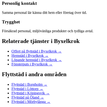
Personlig kontakt
Samma personal lär känna ditt hem eller företag över tid.
Trygghet
Försäkrad personal, miljövänliga produkter och tydliga avtal.
Relaterade tjänster
i
Byxelkrok
Offert på flyttstäd
i
Byxelkrok
→
Hemstäd
i
Byxelkrok
→
Löpande hemstäd
i
Byxelkrok
→
Fönsterputs
i
Byxelkrok
→
Flyttstäd
i andra områden
Flyttstäd
i
Borgholm
→
Flyttstäd
i
Löttorp
→
Flyttstäd
i
Köpingsvik
→
Flyttstäd
på
Öland
→
Flyttstäd
i
Mörbylånga
→