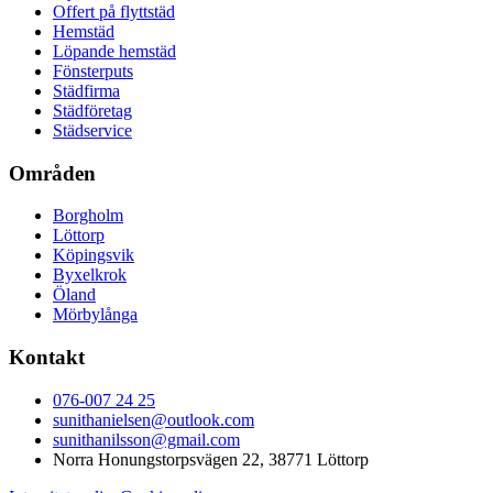
Offert på flyttstäd
Hemstäd
Löpande hemstäd
Fönsterputs
Städfirma
Städföretag
Städservice
Områden
Borgholm
Löttorp
Köpingsvik
Byxelkrok
Öland
Mörbylånga
Kontakt
076-007 24 25
sunithanielsen@outlook.com
sunithanilsson@gmail.com
Norra Honungstorpsvägen 22, 38771 Löttorp