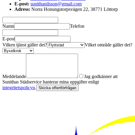
E-post:
sunithanilsson@gmail.com
Adress:
Norra Honungstorpsvägen 22, 38771 Löttorp
Namn
Telefon
E-post
Vilken tjänst gäller det?
Vilket område gäller det?
Meddelande
Jag godkänner att
Sunithas Städservice hanterar mina uppgifter enligt
integritetspolicyn
.
Skicka offertförfrågan