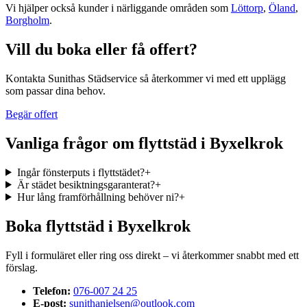
Vi hjälper också kunder i närliggande områden som
Löttorp
,
Öland
,
Borgholm
.
Vill du boka eller få offert?
Kontakta Sunithas Städservice så återkommer vi med ett upplägg
som passar dina behov.
Begär offert
Vanliga frågor om
flyttstäd
i
Byxelkrok
Ingår fönsterputs i flyttstädet?
+
Är städet besiktningsgaranterat?
+
Hur lång framförhållning behöver ni?
+
Boka
flyttstäd
i
Byxelkrok
Fyll i formuläret eller ring oss direkt – vi återkommer snabbt med ett
förslag.
Telefon:
076-007 24 25
E-post:
sunithanielsen@outlook.com