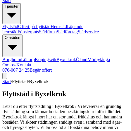
Start
Tjänster
Flyttstäd
Offert på flyttstäd
Hemstäd
Löpande
hemstäd
Fönsterputs
Städfirma
Städföretag
Städservice
Områden
Borgholm
Löttorp
Köpingsvik
Byxelkrok
Öland
Mörbylånga
Om oss
Kontakt
076-007 24 25
Begär offert
Start
/
Flyttstäd
/
Byxelkrok
Flyttstäd i Byxelkrok
Letar du efter flyttstädning i Byxelkrok? Vi levererar en grundlig
flyttstädning som lämnar bostaden besiktningsklar inför tillträdet.
Byxelkrok längst i norr har en stor andel fritidshus och hamnnära
bostäder. Vi sköter städningen smidigt även i samband med ägar-
och hyresgästbyten. Vi tar oss tid att förstå dina behov innan vi