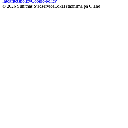
Integritetspolicy
Cookie-policy
©
2026
Sunithas Städservice
Lokal städfirma på Öland