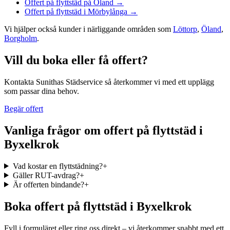
Offert på flyttstäd
på
Öland
→
Offert på flyttstäd
i
Mörbylånga
→
Vi hjälper också kunder i närliggande områden som
Löttorp
,
Öland
,
Borgholm
.
Vill du boka eller få offert?
Kontakta Sunithas Städservice så återkommer vi med ett upplägg
som passar dina behov.
Begär offert
Vanliga frågor om
offert på flyttstäd
i
Byxelkrok
Vad kostar en flyttstädning?
+
Gäller RUT-avdrag?
+
Är offerten bindande?
+
Boka
offert på flyttstäd
i
Byxelkrok
Fyll i formuläret eller ring oss direkt – vi återkommer snabbt med ett