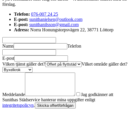
förslag.
Telefon:
076-007 24 25
E-post:
sunithanielsen@outlook.com
E-post:
sunithanilsson@gmail.com
Adress:
Norra Honungstorpsvägen 22, 38771 Löttorp
Namn
Telefon
E-post
Vilken tjänst gäller det?
Vilket område gäller det?
Meddelande
Jag godkänner att
Sunithas Städservice hanterar mina uppgifter enligt
integritetspolicyn
.
Skicka offertförfrågan