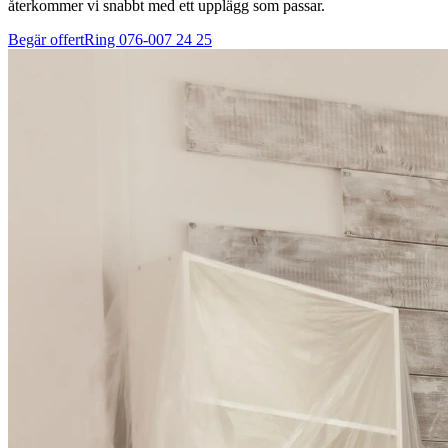
återkommer vi snabbt med ett upplägg som passar.
Begär offert
Ring
076-007 24 25