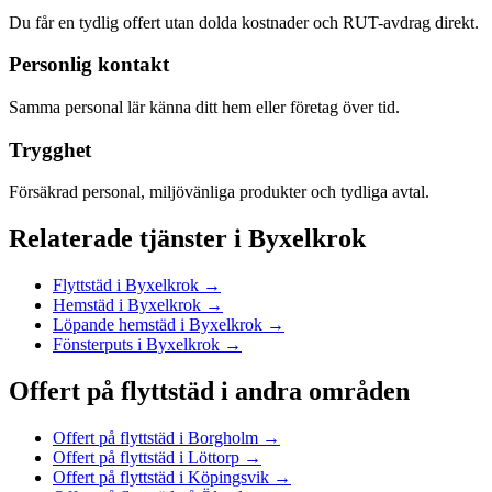
Du får en tydlig offert utan dolda kostnader och RUT-avdrag direkt.
Personlig kontakt
Samma personal lär känna ditt hem eller företag över tid.
Trygghet
Försäkrad personal, miljövänliga produkter och tydliga avtal.
Relaterade tjänster
i
Byxelkrok
Flyttstäd
i
Byxelkrok
→
Hemstäd
i
Byxelkrok
→
Löpande hemstäd
i
Byxelkrok
→
Fönsterputs
i
Byxelkrok
→
Offert på flyttstäd
i andra områden
Offert på flyttstäd
i
Borgholm
→
Offert på flyttstäd
i
Löttorp
→
Offert på flyttstäd
i
Köpingsvik
→