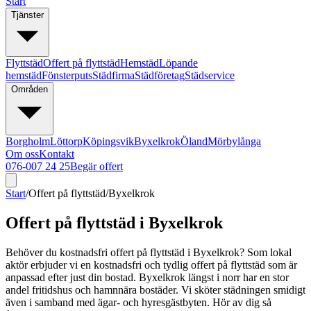
Start
Tjänster
Flyttstäd
Offert på flyttstäd
Hemstäd
Löpande
hemstäd
Fönsterputs
Städfirma
Städföretag
Städservice
Områden
Borgholm
Löttorp
Köpingsvik
Byxelkrok
Öland
Mörbylånga
Om oss
Kontakt
076-007 24 25
Begär offert
Start
/
Offert på flyttstäd
/
Byxelkrok
Offert på flyttstäd i Byxelkrok
Behöver du kostnadsfri offert på flyttstäd i Byxelkrok? Som lokal
aktör erbjuder vi en kostnadsfri och tydlig offert på flyttstäd som är
anpassad efter just din bostad. Byxelkrok längst i norr har en stor
andel fritidshus och hamnnära bostäder. Vi sköter städningen smidigt
även i samband med ägar- och hyresgästbyten. Hör av dig så