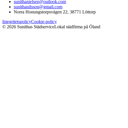
sunithanielsen@outlook.com
sunithanilsson@gmail.com
Norra Honungstorpsvägen 22, 38771 Löttorp
Integritetspolicy
Cookie-policy
©
2026
Sunithas Städservice
Lokal städfirma på Öland