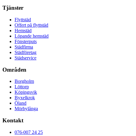
Tjänster
Flyttstäd
Offert på flyttstäd
Hemstäd
Löpande hemstäd
Fönsterputs
Städfirma
Städföretag
Städservice
Områden
Borgholm
Löttorp
Köpingsvik
Byxelkrok
Öland
Mörbylånga
Kontakt
076-007 24 25