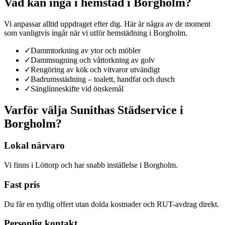
Vad kan ingå i
hemstäd
i
Borgholm
?
Vi anpassar alltid uppdraget efter dig. Här är några av de moment
som vanligtvis ingår när vi utför
hemstädning
i
Borgholm
.
✓
Dammtorkning av ytor och möbler
✓
Dammsugning och våttorkning av golv
✓
Rengöring av kök och vitvaror utvändigt
✓
Badrumsstädning – toalett, handfat och dusch
✓
Sänglinneskifte vid önskemål
Varför välja Sunithas Städservice
i
Borgholm
?
Lokal närvaro
Vi finns i Löttorp och har snabb inställelse i Borgholm.
Fast pris
Du får en tydlig offert utan dolda kostnader och RUT-avdrag direkt.
Personlig kontakt