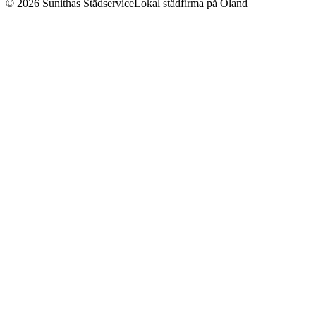
©
2026
Sunithas Städservice
Lokal städfirma på Öland