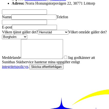
Adress:
Norra Honungstorpsvägen 22, 38771 Löttorp
Namn
Telefon
E-post
Vilken tjänst gäller det?
Vilket område gäller det?
Meddelande
Jag godkänner att
Sunithas Städservice hanterar mina uppgifter enligt
integritetspolicyn
.
Skicka offertförfrågan