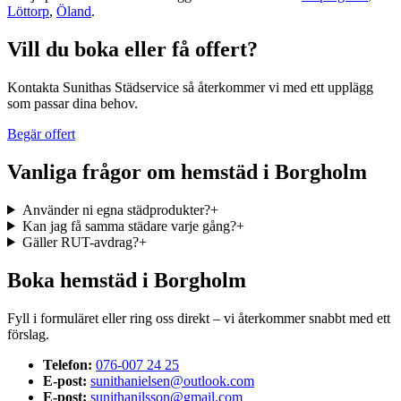
Löttorp
,
Öland
.
Vill du boka eller få offert?
Kontakta Sunithas Städservice så återkommer vi med ett upplägg
som passar dina behov.
Begär offert
Vanliga frågor om
hemstäd
i
Borgholm
Använder ni egna städprodukter?
+
Kan jag få samma städare varje gång?
+
Gäller RUT-avdrag?
+
Boka
hemstäd
i
Borgholm
Fyll i formuläret eller ring oss direkt – vi återkommer snabbt med ett
förslag.
Telefon:
076-007 24 25
E-post:
sunithanielsen@outlook.com
E-post:
sunithanilsson@gmail.com