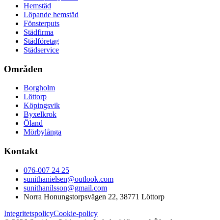
Hemstäd
Löpande hemstäd
Fönsterputs
Städfirma
Städföretag
Städservice
Områden
Borgholm
Löttorp
Köpingsvik
Byxelkrok
Öland
Mörbylånga
Kontakt
076-007 24 25
sunithanielsen@outlook.com
sunithanilsson@gmail.com
Norra Honungstorpsvägen 22, 38771 Löttorp
Integritetspolicy
Cookie-policy