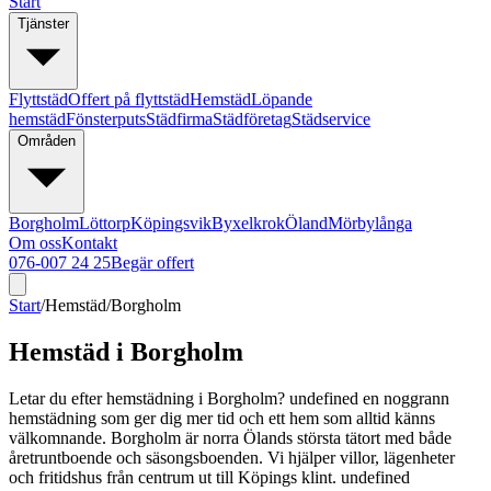
Start
Tjänster
Flyttstäd
Offert på flyttstäd
Hemstäd
Löpande
hemstäd
Fönsterputs
Städfirma
Städföretag
Städservice
Områden
Borgholm
Löttorp
Köpingsvik
Byxelkrok
Öland
Mörbylånga
Om oss
Kontakt
076-007 24 25
Begär offert
Start
/
Hemstäd
/
Borgholm
Hemstäd i Borgholm
Letar du efter hemstädning i Borgholm? undefined en noggrann
hemstädning som ger dig mer tid och ett hem som alltid känns
välkomnande. Borgholm är norra Ölands största tätort med både
åretruntboende och säsongsboenden. Vi hjälper villor, lägenheter
och fritidshus från centrum ut till Köpings klint. undefined