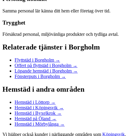
Samma personal lär känna ditt hem eller företag över tid.
Trygghet
Försäkrad personal, miljövänliga produkter och tydliga avtal.
Relaterade tjänster
i
Borgholm
Flyttstäd
i
Borgholm
→
Offert på flyttstäd
i
Borgholm
→
Löpande hemstäd
i
Borgholm
→
Fönsterputs
i
Borgholm
→
Hemstäd
i andra områden
Hemstäd
i
Löttorp
→
Hemstäd
i
Köpingsvik
→
Hemstäd
i
Byxelkrok
→
Hemstäd
på
Öland
→
Hemstäd
i
Mörbylånga
→
Vi hjälper också kunder i närliggande områden som
Köpingsvik
,