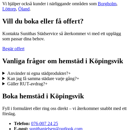
Vi hjälper också kunder i närliggande områden som
Borgholm
,
Löttorp
,
Öland
.
Vill du boka eller få offert?
Kontakta Sunithas Städservice så återkommer vi med ett upplägg
som passar dina behov.
Begär offert
Vanliga frågor om
hemstäd
i
Köpingsvik
Använder ni egna städprodukter?
+
Kan jag få samma städare varje gång?
+
Gäller RUT-avdrag?
+
Boka
hemstäd
i
Köpingsvik
Fyll i formuläret eller ring oss direkt – vi återkommer snabbt med ett
förslag.
Telefon:
076-007 24 25
E-post:
sunithanielsen@outlook.com