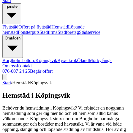
Start
Tjänster
Flyttstäd
Offert på flyttstäd
Hemstäd
Löpande
hemstäd
Fönsterputs
Städfirma
Städföretag
Städservice
Områden
Borgholm
Löttorp
Köpingsvik
Byxelkrok
Öland
Mörbylånga
Om oss
Kontakt
076-007 24 25
Begär offert
Start
/
Hemstäd
/
Köpingsvik
Hemstäd i Köpingsvik
Behöver du hemstädning i Köpingsvik? Vi erbjuder en noggrann
hemstädning som ger dig mer tid och ett hem som alltid känns
välkomnande. Köpingsvik strax norr om Borgholm har många
sommarstugor och bostäder med havsutsikt. Vi är vana vid både
öppning, stängning och löpande städning av fritidshus. Hör av dig