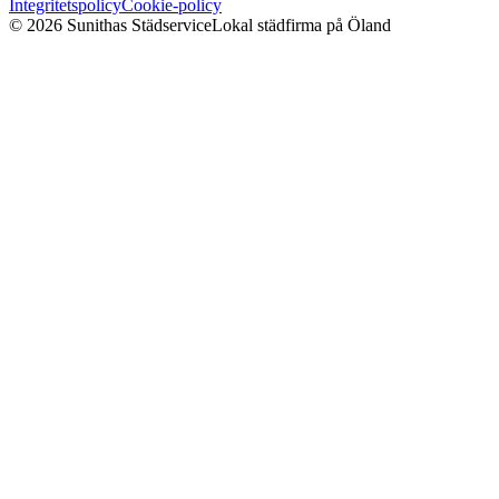
Integritetspolicy
Cookie-policy
©
2026
Sunithas Städservice
Lokal städfirma på Öland