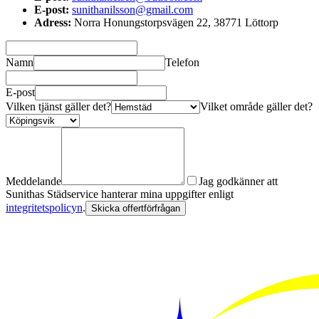
E-post:
sunithanilsson@gmail.com
Adress:
Norra Honungstorpsvägen 22, 38771 Löttorp
Namn
Telefon
E-post
Vilken tjänst gäller det?
Vilket område gäller det?
Meddelande
Jag godkänner att
Sunithas Städservice hanterar mina uppgifter enligt
integritetspolicyn
.
Skicka offertförfrågan