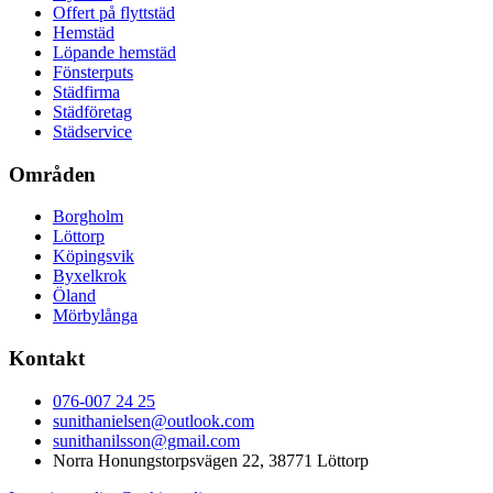
Offert på flyttstäd
Hemstäd
Löpande hemstäd
Fönsterputs
Städfirma
Städföretag
Städservice
Områden
Borgholm
Löttorp
Köpingsvik
Byxelkrok
Öland
Mörbylånga
Kontakt
076-007 24 25
sunithanielsen@outlook.com
sunithanilsson@gmail.com
Norra Honungstorpsvägen 22, 38771 Löttorp