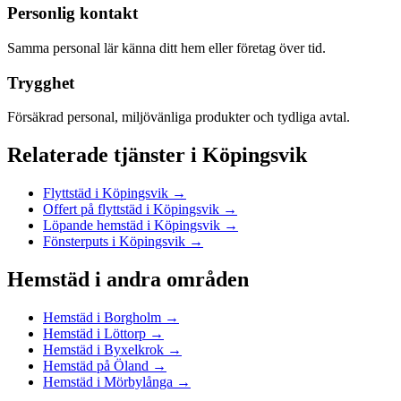
Personlig kontakt
Samma personal lär känna ditt hem eller företag över tid.
Trygghet
Försäkrad personal, miljövänliga produkter och tydliga avtal.
Relaterade tjänster
i
Köpingsvik
Flyttstäd
i
Köpingsvik
→
Offert på flyttstäd
i
Köpingsvik
→
Löpande hemstäd
i
Köpingsvik
→
Fönsterputs
i
Köpingsvik
→
Hemstäd
i andra områden
Hemstäd
i
Borgholm
→
Hemstäd
i
Löttorp
→
Hemstäd
i
Byxelkrok
→
Hemstäd
på
Öland
→
Hemstäd
i
Mörbylånga
→